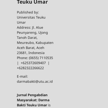
Teuku Umar
Published by:
Universitas Teuku
Umar
Address: Jl. Alue
Peunyareng, Ujong
Tanoh Darat,
Meureubo, Kabupaten
Aceh Barat, Aceh
23681, Indonesia
Phone: (0655) 7110535
| +625372609407 |
+6282322266622
E-mail:
darmabakti@utu.ac.id
Jurnal Pengabdian
Masyarakat: Darma
Bakti Teuku Umar
is