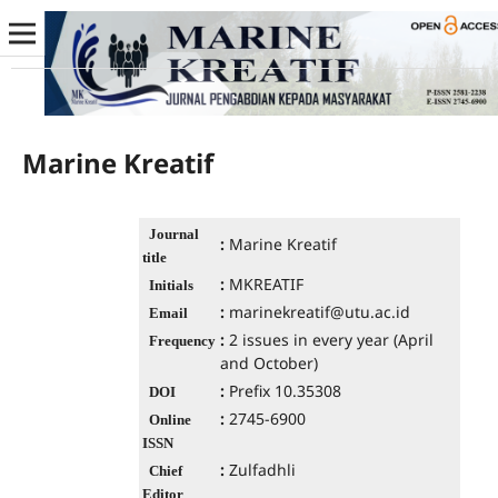
Marine Kreatif
Journal
:
Marine Kreatif
title
:
MKREATIF
Initials
:
marinekreatif@utu.ac.id
Email
:
2 issues in every year (April
Frequency
and October)
:
Prefix 10.35308
DOI
:
2745-6900
Online
ISSN
:
Zulfadhli
Chief
Editor