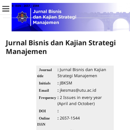
Jurnal Bisnis dan Kajian Strategi
Manajemen
:
Jurnal Bisnis dan Kajian
Journal
Strategi Manajemen
title
:
JBKSM
Initials
:
jkesmas@utu.ac.id
Email
:
2 Issues in every year
Frequency
(April and October)
:
DOI
:
2657-1544
Online
ISSN