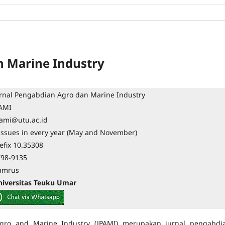
n Marine Industry
rnal Pengabdian Agro dan Marine Industry
PAMI
ami@utu.ac.id
issues in every year (May and November)
efix 10.35308
798-9135
amrus
niversitas Teuku Umar
Agro and Marine Industry (JPAMI) merupakan jurnal pengabdi