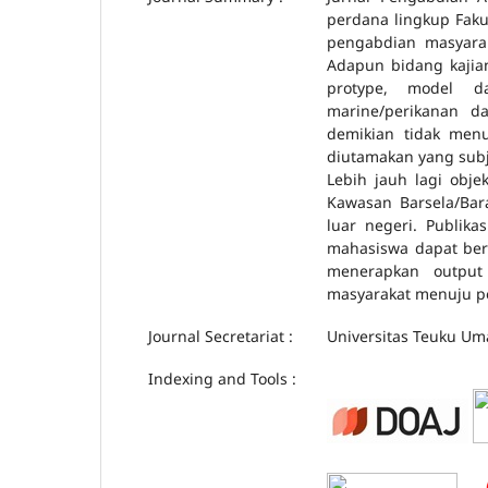
perdana lingkup Faku
pengabdian masyarak
Adapun bidang kajia
protype, model da
marine/perikanan d
demikian tidak me
diutamakan yang subj
Lebih jauh lagi obj
Kawasan Barsela/Bara
luar negeri. Publik
mahasiswa dapat ber
menerapkan output
masyarakat menuju pe
Journal Secretariat :
Universitas Teuku Um
Indexing and Tools :