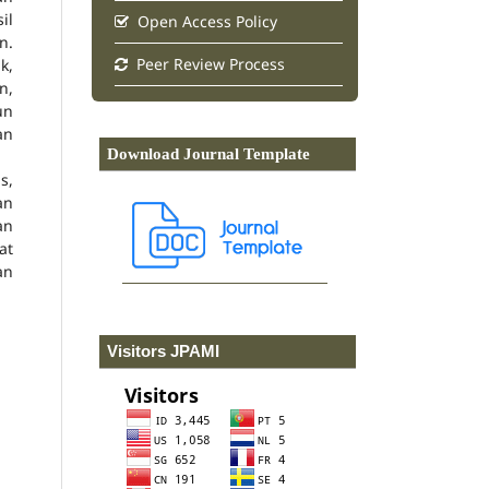
il
Open Access Policy
n.
Peer Review Process
k,
n,
un
an
Download Journal Template
s,
an
an
at
an
Visitors JPAMI