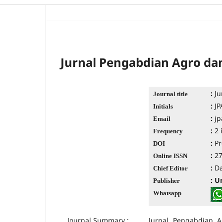
Jurnal Pengabdian Agro da
:
Ju
Journal title
:
J
Initials
:
jp
Email
:
2 
Frequency
:
Pr
DOI
:
2
Online ISSN
:
D
Chief Editor
: U
Publisher
Whatsapp
Journal Summary :
Jurnal Pengabdian 