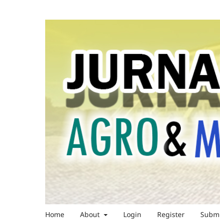
Home
About
Login
Register
Submi